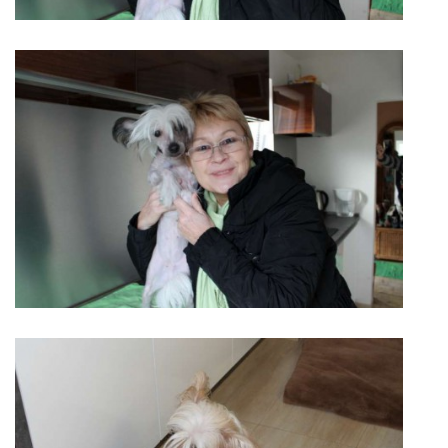
NAŠI PSI
ODKAZY
Z TEÓRIE
VIDEÁ
TORTY
MOJA TVORBA
KONTAKT