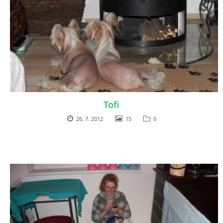
Tofi
26. 7. 2012
15
0