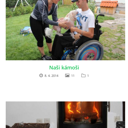
Naši kámoši
8. 4. 2014
11
1