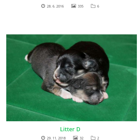
28. 6. 2016
335
6
Litter D
29. 11. 2018
32
2