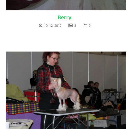
NAŠI PSI
Berry
10. 12. 2012
8
0
ODKAZY
Z TEÓRIE
VIDEÁ
TORTY
MOJA TVORBA
KONTAKT