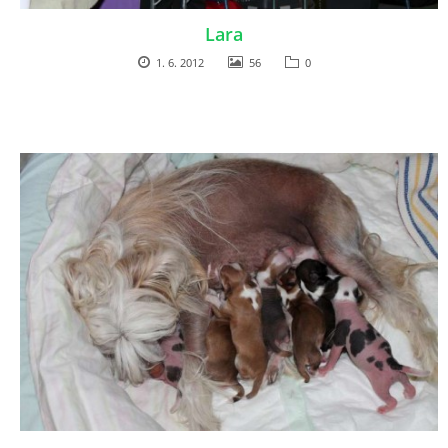
Lara
1. 6. 2012
56
0
© 2026 eStránky.sk
|
RSS