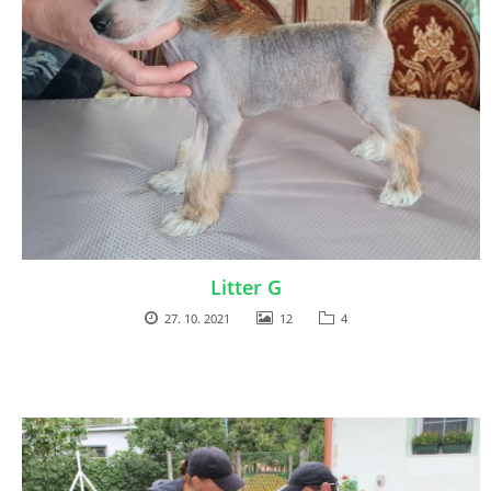
Litter G
27. 10. 2021
12
4