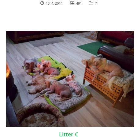
13. 4. 2014
491
7
Litter C