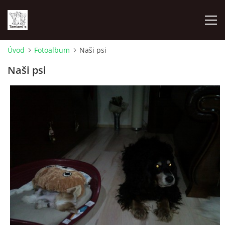
Úvod
Fotoalbum
Naši psi
ÚVOD
Naši psi
MAPA MIEN
VRHY
NAŠI ŠAMPIÓNI
VÝSTAVY
FOTOALBUM