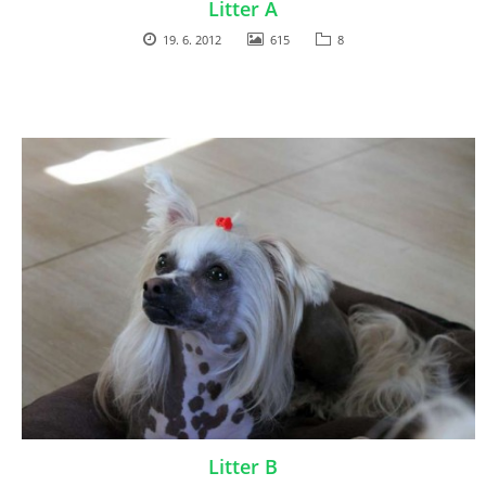
Litter A
19. 6. 2012
615
8
Litter B