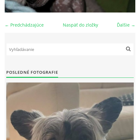
NAŠI PSI
← Predchádzajúce
Naspäť do zložky
Ďalšie →
ODKAZY
Z TEÓRIE
VIDEÁ
POSLEDNÉ FOTOGRAFIE
TORTY
MOJA TVORBA
KONTAKT