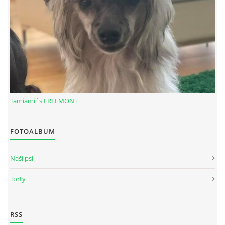
Tamiami´s FREEMONT
FOTOALBUM
© 2026 eStránky.sk
|
RSS
Naši psi
Torty
RSS