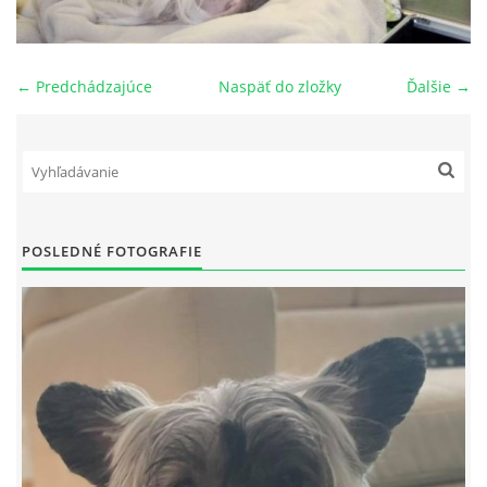
NAŠI PSI
← Predchádzajúce
Naspäť do zložky
Ďalšie →
ODKAZY
Z TEÓRIE
VIDEÁ
POSLEDNÉ FOTOGRAFIE
TORTY
MOJA TVORBA
KONTAKT