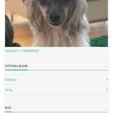
Tamiami´s FREEMONT
FOTOALBUM
© 2026 eStránky.sk
|
RSS
Naši psi
Torty
RSS