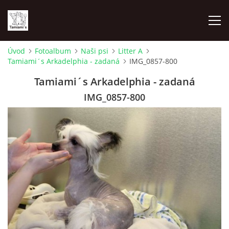
Úvod
Fotoalbum
Naši psi
Litter A
Tamiami´s Arkadelphia - zadaná
IMG_0857-800
ÚVOD
Tamiami´s Arkadelphia - zadaná
MAPA MIEN
IMG_0857-800
VRHY
NAŠI ŠAMPIÓNI
VÝSTAVY
FOTOALBUM