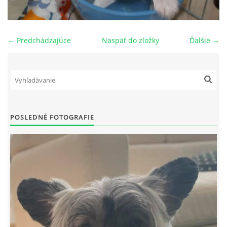
NAŠI PSI
← Predchádzajúce
Naspäť do zložky
Ďalšie →
ODKAZY
Z TEÓRIE
VIDEÁ
POSLEDNÉ FOTOGRAFIE
TORTY
MOJA TVORBA
KONTAKT