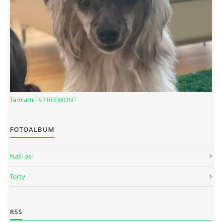
Tamiami´s FREEMONT
FOTOALBUM
© 2026 eStránky.sk
|
RSS
Naši psi
Torty
RSS