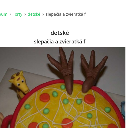
lbum
Torty
detské
slepačia a zvieratká f
detské
slepačia a zvieratká f