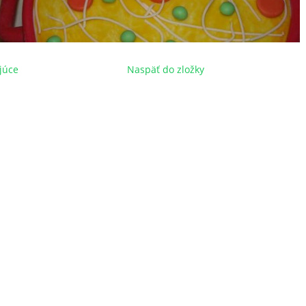
júce
Naspäť do zložky