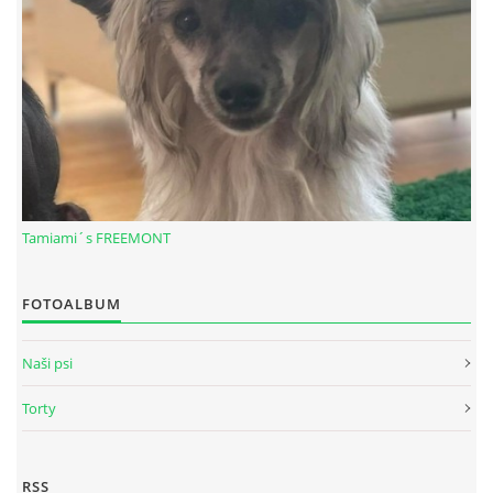
Tamiami´s FREEMONT
© 2026 eStránky.sk
|
RSS
FOTOALBUM
Naši psi
Torty
RSS