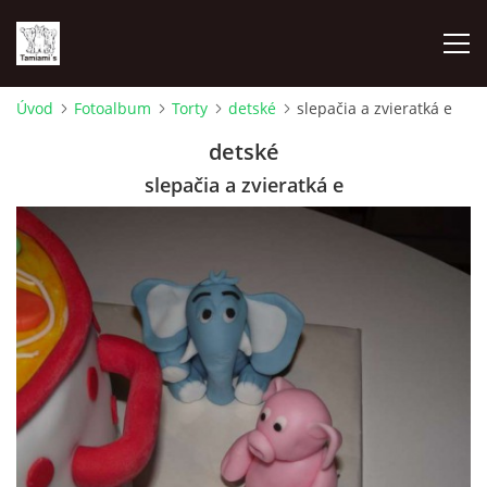
Úvod
Fotoalbum
Torty
detské
slepačia a zvieratká e
ÚVOD
detské
slepačia a zvieratká e
MAPA MIEN
VRHY
NAŠI ŠAMPIÓNI
VÝSTAVY
FOTOALBUM