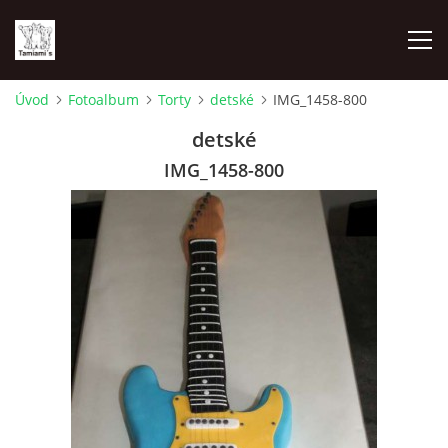
Úvod
Fotoalbum
Torty
detské
IMG_1458-800
ÚVOD
detské
IMG_1458-800
MAPA MIEN
VRHY
NAŠI ŠAMPIÓNI
VÝSTAVY
FOTOALBUM