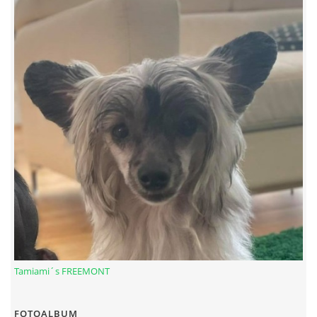
© 2026 eStránky.sk
|
RSS
Tamiami´s FREEMONT
FOTOALBUM