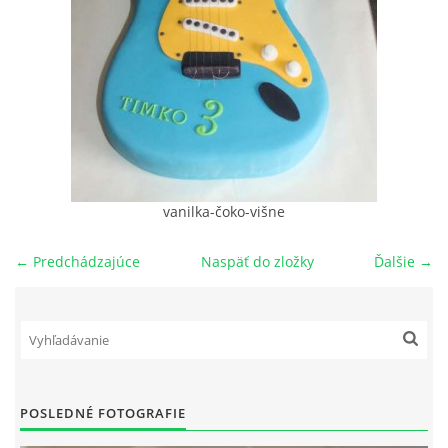
NAŠI PSI
ODKAZY
Z TEÓRIE
vanilka-čoko-višne
VIDEÁ
← Predchádzajúce
Naspäť do zložky
Ďalšie →
TORTY
MOJA TVORBA
KONTAKT
POSLEDNÉ FOTOGRAFIE