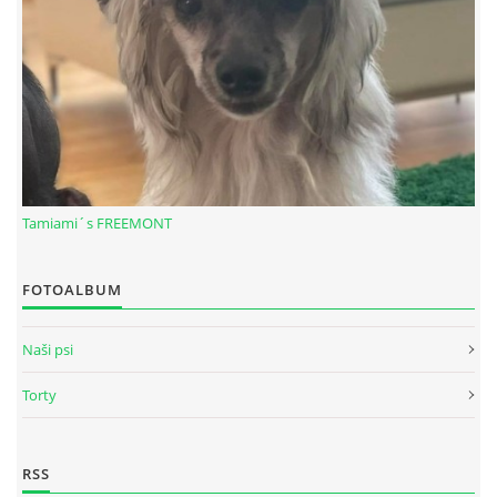
Tamiami´s FREEMONT
FOTOALBUM
© 2026 eStránky.sk
|
RSS
Naši psi
Torty
RSS