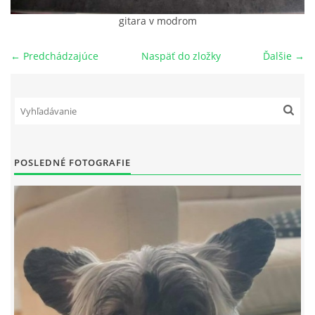
gitara v modrom
NAŠI PSI
← Predchádzajúce
Naspäť do zložky
Ďalšie →
ODKAZY
Z TEÓRIE
VIDEÁ
POSLEDNÉ FOTOGRAFIE
TORTY
MOJA TVORBA
KONTAKT