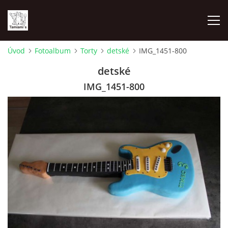
Úvod
Fotoalbum
Torty
detské
IMG_1451-800
ÚVOD
detské
IMG_1451-800
MAPA MIEN
VRHY
NAŠI ŠAMPIÓNI
VÝSTAVY
FOTOALBUM