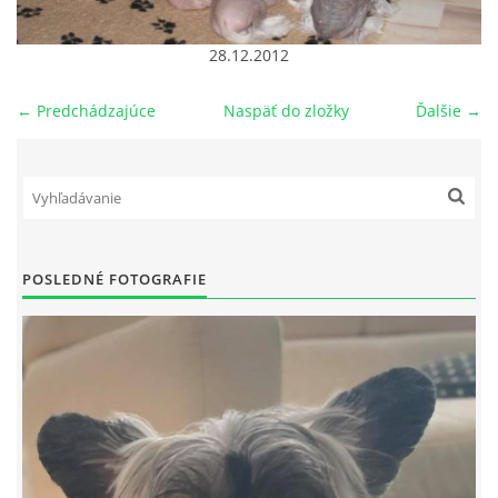
NAŠI PSI
28.12.2012
← Predchádzajúce
Naspäť do zložky
Ďalšie →
ODKAZY
Z TEÓRIE
VIDEÁ
POSLEDNÉ FOTOGRAFIE
TORTY
MOJA TVORBA
KONTAKT