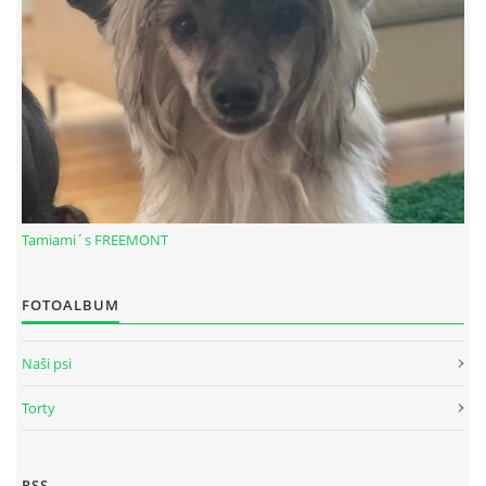
Tamiami´s FREEMONT
© 2026 eStránky.sk
|
RSS
FOTOALBUM
Naši psi
Torty
RSS