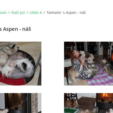
lbum
Naši psi
Litter A
Tamiami´s Aspen - náš
 Aspen - náš