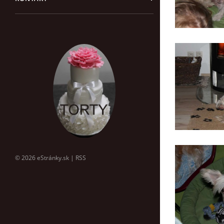
© 2026 eStránky.sk
|
RSS