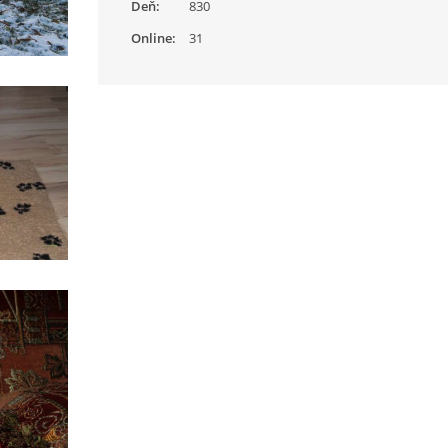
Deň:
830
Online:
31