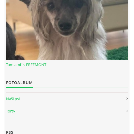
Tamiami´s FREEMONT
© 2026 eStránky.sk
|
RSS
FOTOALBUM
Naši psi
Torty
RSS