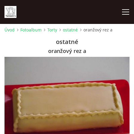
Úvod
Fotoalbum
Torty
ostatné
oranžový rez a
ÚVOD
ostatné
oranžový rez a
MAPA MIEN
VRHY
NAŠI ŠAMPIÓNI
VÝSTAVY
FOTOALBUM