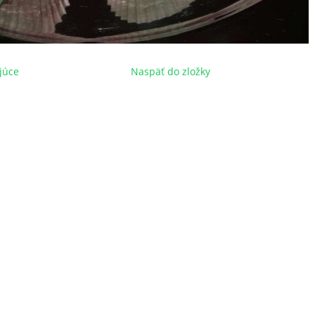
júce
Naspäť do zložky