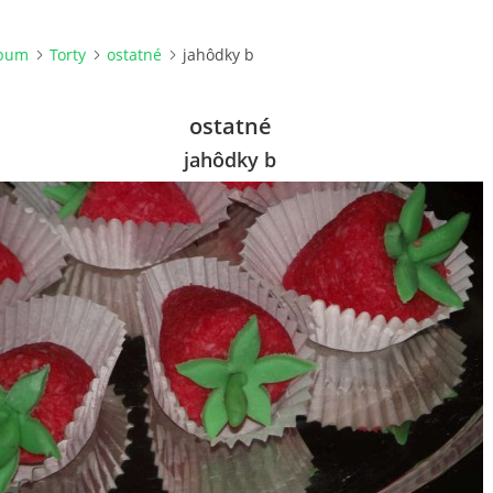
lbum
Torty
ostatné
jahôdky b
ostatné
jahôdky b