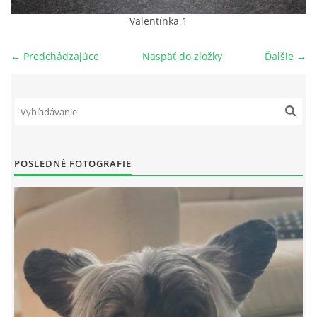
Valentínka 1
NAŠI PSI
← Predchádzajúce
Naspäť do zložky
Ďalšie →
ODKAZY
Z TEÓRIE
VIDEÁ
POSLEDNÉ FOTOGRAFIE
TORTY
MOJA TVORBA
KONTAKT