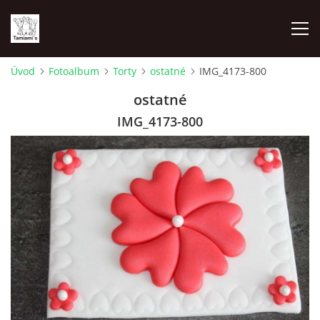
Úvod
Fotoalbum
Torty
ostatné
IMG_4173-800
ÚVOD
ostatné
IMG_4173-800
MAPA MIEN
VRHY
NAŠI ŠAMPIÓNI
VÝSTAVY
FOTOALBUM