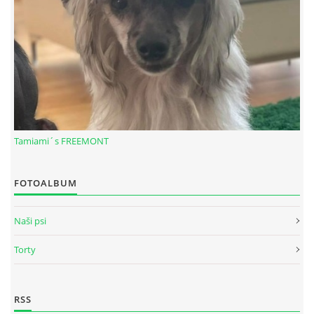
Tamiami´s FREEMONT
FOTOALBUM
© 2026 eStránky.sk
|
RSS
Naši psi
Torty
RSS