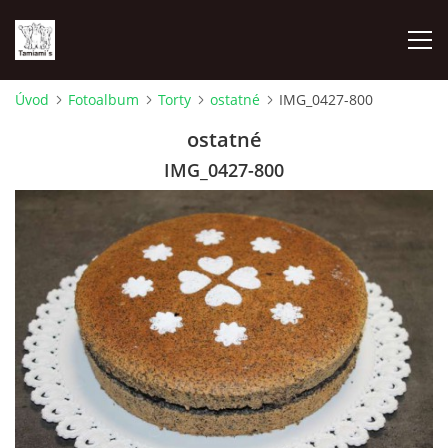
Úvod
Fotoalbum
Torty
ostatné
IMG_0427-800
ÚVOD
ostatné
IMG_0427-800
MAPA MIEN
VRHY
NAŠI ŠAMPIÓNI
VÝSTAVY
FOTOALBUM