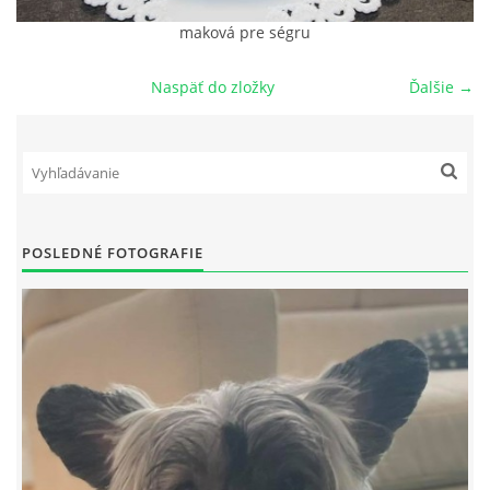
maková pre ségru
NAŠI PSI
Naspäť do zložky
Ďalšie →
ODKAZY
Z TEÓRIE
VIDEÁ
POSLEDNÉ FOTOGRAFIE
TORTY
MOJA TVORBA
KONTAKT