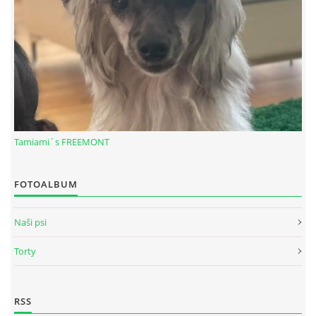
Tamiami´s FREEMONT
FOTOALBUM
© 2026 eStránky.sk
|
RSS
Naši psi
Torty
RSS