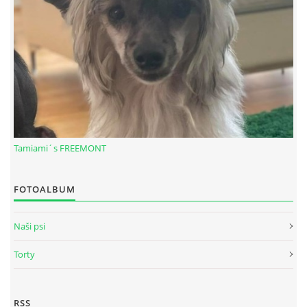
Tamiami´s FREEMONT
© 2026 eStránky.sk
|
RSS
FOTOALBUM
Naši psi
Torty
RSS