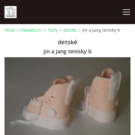
Úvod
Fotoalbum
Torty
detské
jin a jang tenisky b
ÚVOD
detské
jin a jang tenisky b
MAPA MIEN
VRHY
NAŠI ŠAMPIÓNI
VÝSTAVY
FOTOALBUM