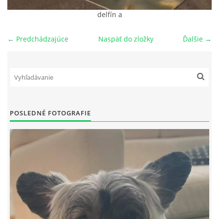
delfín a
NAŠI PSI
← Predchádzajúce
Naspäť do zložky
Ďalšie →
ODKAZY
Z TEÓRIE
VIDEÁ
POSLEDNÉ FOTOGRAFIE
TORTY
MOJA TVORBA
KONTAKT