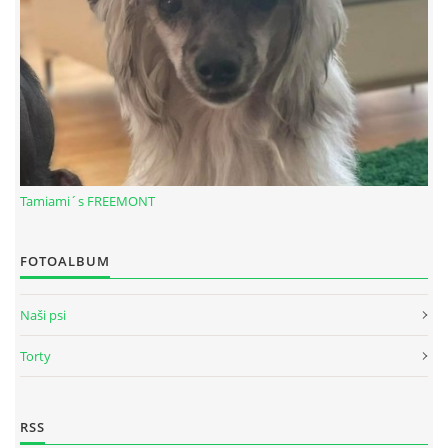
Tamiami´s FREEMONT
FOTOALBUM
© 2026 eStránky.sk
|
RSS
Naši psi
Torty
RSS