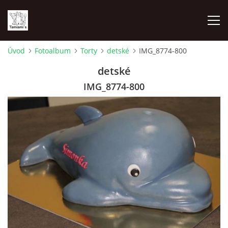
Úvod
Fotoalbum
Torty
detské
IMG_8774-800
ÚVOD
detské
IMG_8774-800
MAPA MIEN
VRHY
NAŠI ŠAMPIÓNI
VÝSTAVY
FOTOALBUM