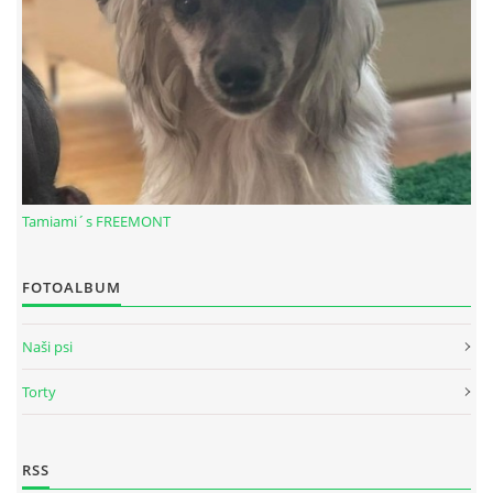
Tamiami´s FREEMONT
FOTOALBUM
© 2026 eStránky.sk
|
RSS
Naši psi
Torty
RSS