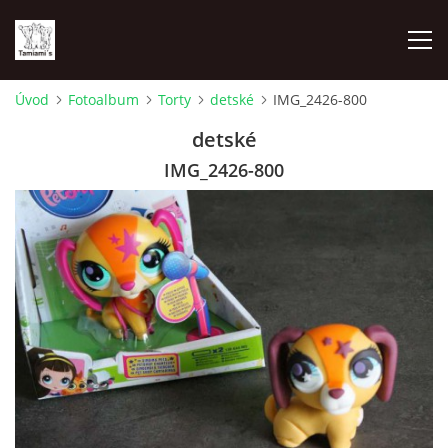
Úvod
Fotoalbum
Torty
detské
IMG_2426-800
ÚVOD
detské
IMG_2426-800
MAPA MIEN
VRHY
NAŠI ŠAMPIÓNI
VÝSTAVY
FOTOALBUM