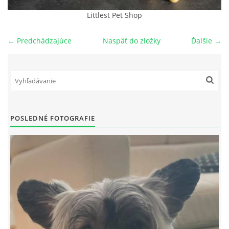
Littlest Pet Shop
NAŠI PSI
← Predchádzajúce
Naspäť do zložky
Ďalšie →
ODKAZY
Z TEÓRIE
VIDEÁ
POSLEDNÉ FOTOGRAFIE
TORTY
MOJA TVORBA
KONTAKT