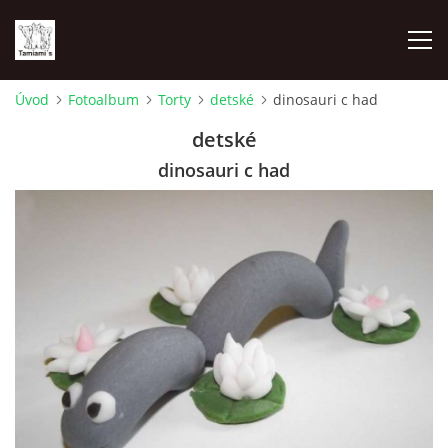
Úvod
Fotoalbum
Torty
detské
dinosauri c had
ÚVOD
detské
dinosauri c had
MAPA MIEN
VRHY
NAŠI ŠAMPIÓNI
VÝSTAVY
FOTOALBUM