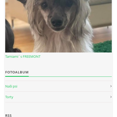
Tamiami´s FREEMONT
© 2026 eStránky.sk
|
RSS
FOTOALBUM
Naši psi
Torty
RSS