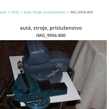
lbum
Torty
autá, stroje, príslušenstvo
IMG_9956-800
autá, stroje, príslušenstvo
IMG_9956-800