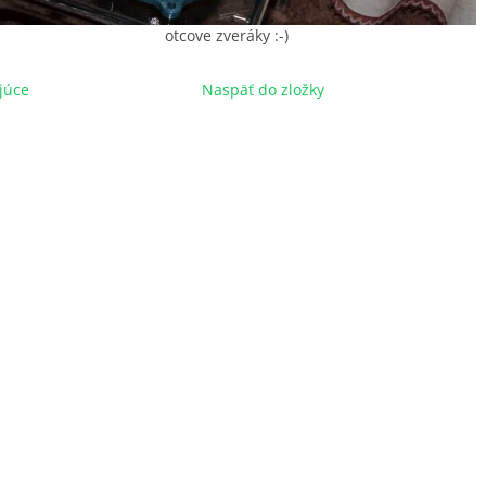
otcove zveráky :-)
júce
Naspäť do zložky