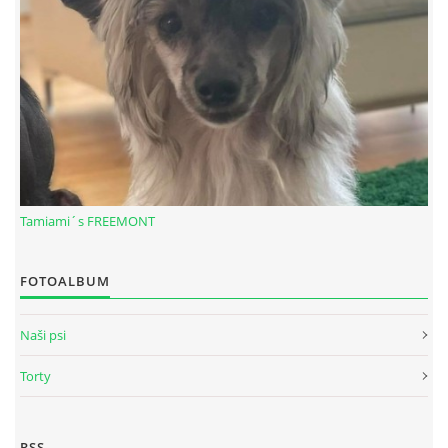
Tamiami´s FREEMONT
© 2026 eStránky.sk
|
RSS
FOTOALBUM
Naši psi
Torty
RSS