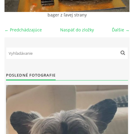
NAŠI PSI
bager z ľavej strany
← Predchádzajúce
Naspäť do zložky
Ďalšie →
ODKAZY
Z TEÓRIE
VIDEÁ
POSLEDNÉ FOTOGRAFIE
TORTY
MOJA TVORBA
KONTAKT