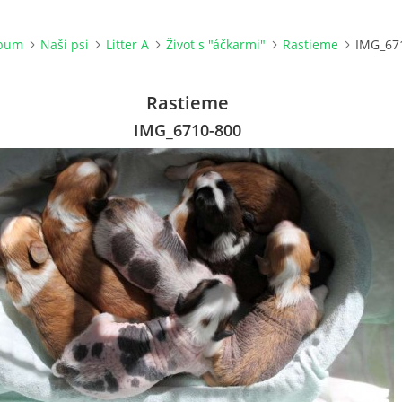
lbum
Naši psi
Litter A
Život s "áčkarmi"
Rastieme
IMG_67
Rastieme
IMG_6710-800