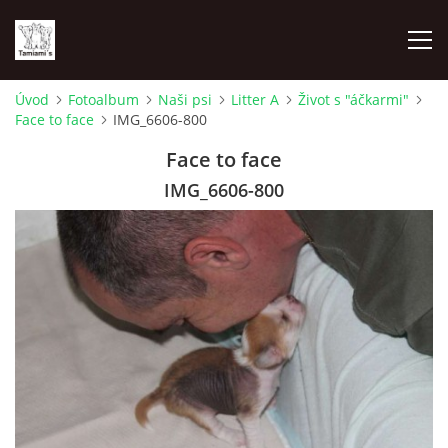
Úvod
Fotoalbum
Naši psi
Litter A
Život s "áčkarmi"
Face to face
IMG_6606-800
ÚVOD
Face to face
MAPA MIEN
IMG_6606-800
VRHY
NAŠI ŠAMPIÓNI
VÝSTAVY
FOTOALBUM