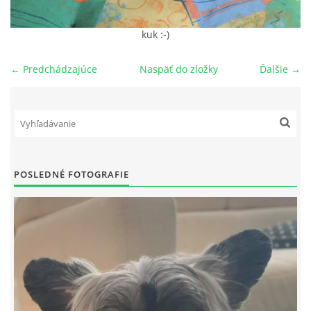
NAŠI PSI
kuk :-)
← Predchádzajúce
Naspäť do zložky
Ďalšie →
ODKAZY
Z TEÓRIE
VIDEÁ
POSLEDNÉ FOTOGRAFIE
TORTY
MOJA TVORBA
KONTAKT