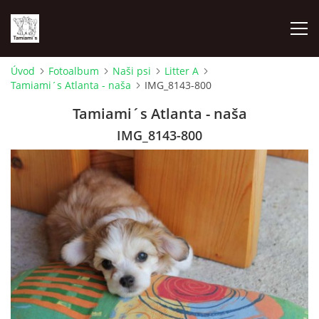
Úvod
Fotoalbum
Naši psi
Litter A
Tamiami´s Atlanta - naša
IMG_8143-800
ÚVOD
Tamiami´s Atlanta - naša
MAPA MIEN
IMG_8143-800
VRHY
NAŠI ŠAMPIÓNI
VÝSTAVY
FOTOALBUM