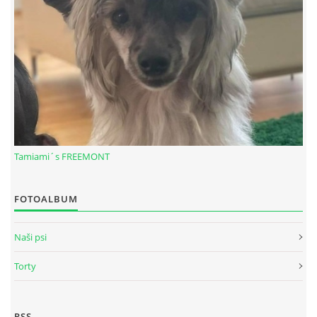
Tamiami´s FREEMONT
© 2026 eStránky.sk
|
RSS
FOTOALBUM
Naši psi
Torty
RSS