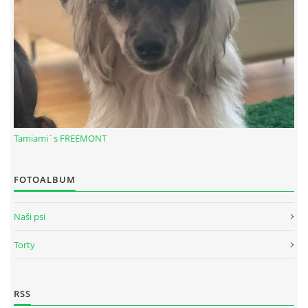
Tamiami´s FREEMONT
FOTOALBUM
© 2026 eStránky.sk
|
RSS
Naši psi
Torty
RSS