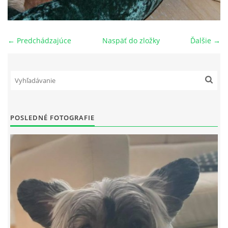
NAŠI PSI
← Predchádzajúce
Naspäť do zložky
Ďalšie →
ODKAZY
Z TEÓRIE
VIDEÁ
POSLEDNÉ FOTOGRAFIE
TORTY
MOJA TVORBA
KONTAKT