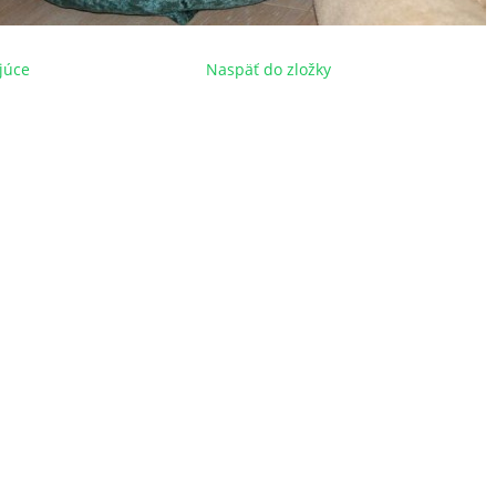
júce
Naspäť do zložky