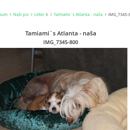
lbum
Naši psi
Litter A
Tamiami´s Atlanta - naša
IMG_7345-
Tamiami´s Atlanta - naša
IMG_7345-800