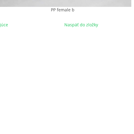
PP female b
júce
Naspäť do zložky