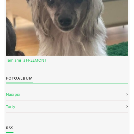
Tamiami´s FREEMONT
FOTOALBUM
© 2026 eStránky.sk
|
RSS
Naši psi
Torty
RSS