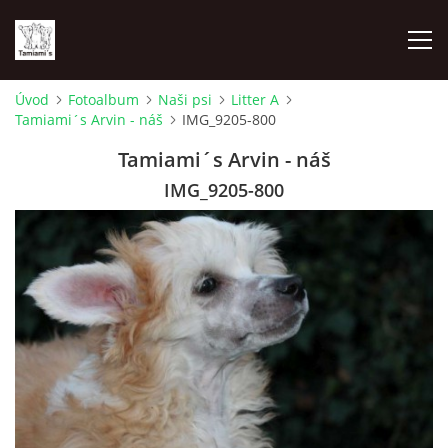
Úvod
Fotoalbum
Naši psi
Litter A
Tamiami´s Arvin - náš
IMG_9205-800
ÚVOD
Tamiami´s Arvin - náš
MAPA MIEN
IMG_9205-800
VRHY
NAŠI ŠAMPIÓNI
VÝSTAVY
FOTOALBUM