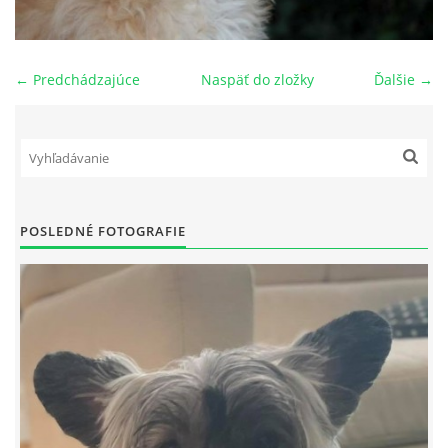
NAŠI PSI
← Predchádzajúce
Naspäť do zložky
Ďalšie →
ODKAZY
Z TEÓRIE
VIDEÁ
POSLEDNÉ FOTOGRAFIE
TORTY
MOJA TVORBA
KONTAKT