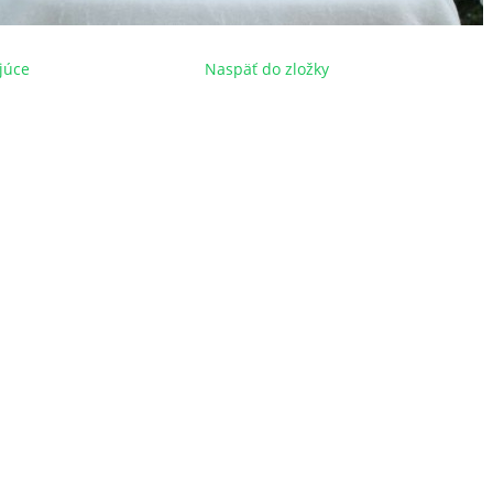
júce
Naspäť do zložky