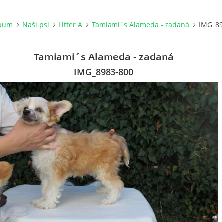
lbum
Naši psi
Litter A
Tamiami´s Alameda - zadaná
IMG_89
Tamiami´s Alameda - zadaná
IMG_8983-800