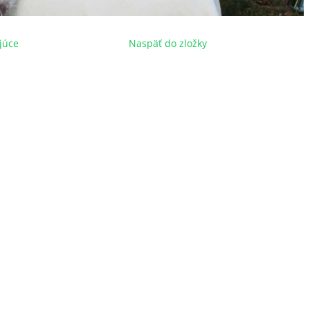
júce
Naspäť do zložky