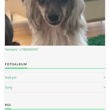
Tamiami´s FREEMONT
FOTOALBUM
© 2026 eStránky.sk
|
RSS
Naši psi
Torty
RSS