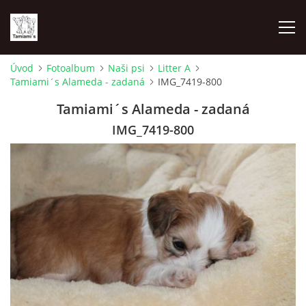
Úvod
Fotoalbum
Naši psi
Litter A
Tamiami´s Alameda - zadaná
IMG_7419-800
ÚVOD
Tamiami´s Alameda - zadaná
MAPA MIEN
IMG_7419-800
VRHY
NAŠI ŠAMPIÓNI
VÝSTAVY
FOTOALBUM