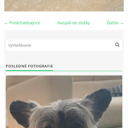
NAŠI PSI
← Predchádzajúce
Naspäť do zložky
Ďalšie →
ODKAZY
Z TEÓRIE
VIDEÁ
POSLEDNÉ FOTOGRAFIE
TORTY
MOJA TVORBA
KONTAKT