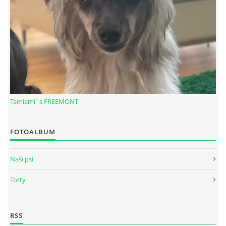
Tamiami´s FREEMONT
FOTOALBUM
© 2026 eStránky.sk
|
RSS
Naši psi
Torty
RSS