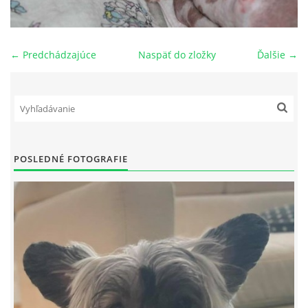
NAŠI PSI
← Predchádzajúce
Naspäť do zložky
Ďalšie →
ODKAZY
Z TEÓRIE
VIDEÁ
POSLEDNÉ FOTOGRAFIE
TORTY
MOJA TVORBA
KONTAKT