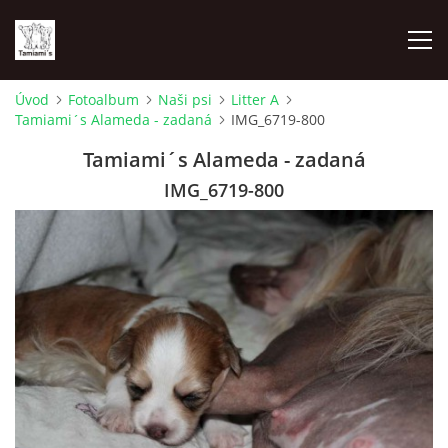
Úvod
Fotoalbum
Naši psi
Litter A
Tamiami´s Alameda - zadaná
IMG_6719-800
ÚVOD
Tamiami´s Alameda - zadaná
MAPA MIEN
IMG_6719-800
VRHY
NAŠI ŠAMPIÓNI
VÝSTAVY
FOTOALBUM