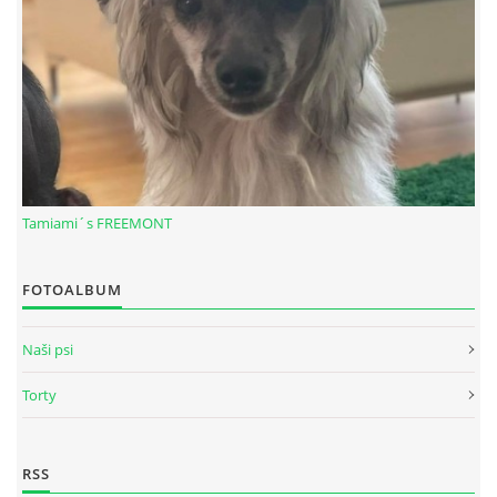
Tamiami´s FREEMONT
FOTOALBUM
© 2026 eStránky.sk
|
RSS
Naši psi
Torty
RSS