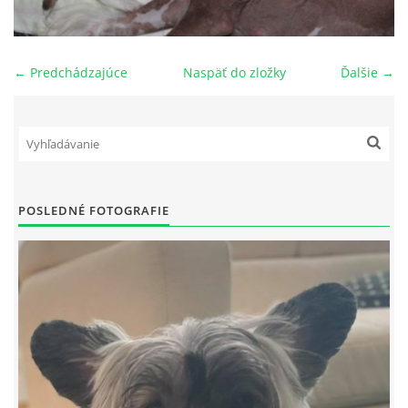
NAŠI PSI
← Predchádzajúce
Naspäť do zložky
Ďalšie →
ODKAZY
Z TEÓRIE
VIDEÁ
POSLEDNÉ FOTOGRAFIE
TORTY
MOJA TVORBA
KONTAKT