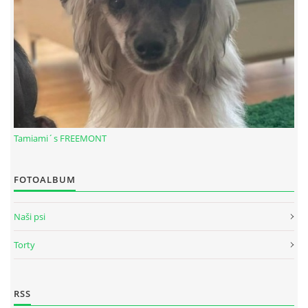
Tamiami´s FREEMONT
FOTOALBUM
© 2026 eStránky.sk
|
RSS
Naši psi
Torty
RSS