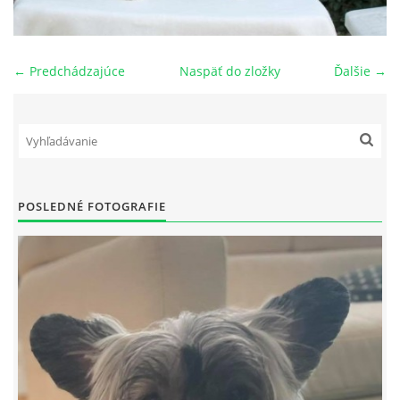
NAŠI PSI
← Predchádzajúce
Naspäť do zložky
Ďalšie →
ODKAZY
Z TEÓRIE
VIDEÁ
POSLEDNÉ FOTOGRAFIE
TORTY
MOJA TVORBA
KONTAKT