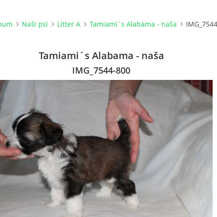
lbum
Naši psi
Litter A
Tamiami´s Alabama - naša
IMG_7544
Tamiami´s Alabama - naša
IMG_7544-800