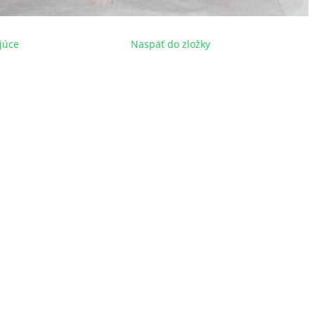
júce
Naspäť do zložky