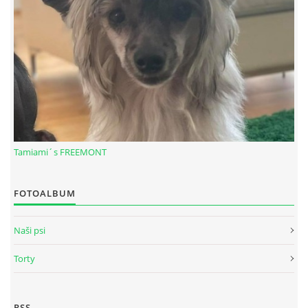
Tamiami´s FREEMONT
© 2026 eStránky.sk
|
RSS
FOTOALBUM
Naši psi
Torty
RSS