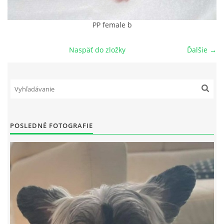
NAŠI PSI
PP female b
Naspäť do zložky
Ďalšie →
ODKAZY
Z TEÓRIE
VIDEÁ
POSLEDNÉ FOTOGRAFIE
TORTY
MOJA TVORBA
KONTAKT