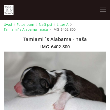
Úvod
Fotoalbum
Naši psi
Litter A
Tamiami´s Alabama - naša
IMG_6402-800
ÚVOD
Tamiami´s Alabama - naša
MAPA MIEN
IMG_6402-800
VRHY
NAŠI ŠAMPIÓNI
VÝSTAVY
FOTOALBUM