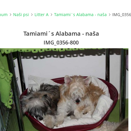
lbum
Naši psi
Litter A
Tamiami´s Alabama - naša
IMG_0356
Tamiami´s Alabama - naša
IMG_0356-800