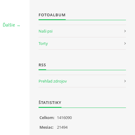
FOTOALBUM
Ďalšie →
Naši psi
Torty
RSS
Prehľad zdrojov
ŠTATISTIKY
Celkom:
1416090
Mesiac:
21494