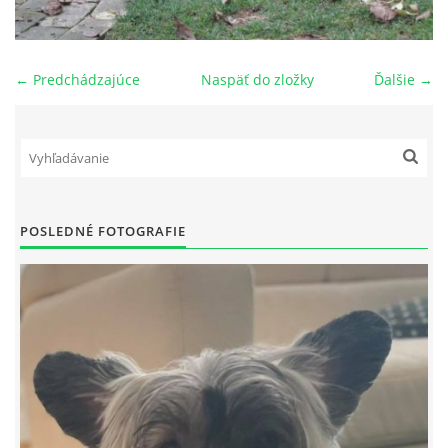
NAŠI PSI
← Predchádzajúce
Naspäť do zložky
Ďalšie →
ODKAZY
Z TEÓRIE
VIDEÁ
POSLEDNÉ FOTOGRAFIE
TORTY
MOJA TVORBA
KONTAKT