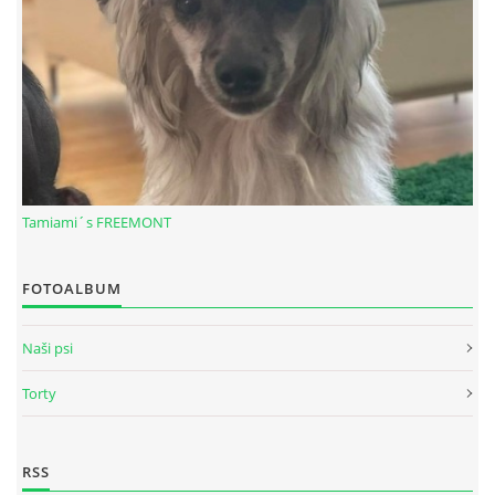
Tamiami´s FREEMONT
FOTOALBUM
© 2026 eStránky.sk
|
RSS
Naši psi
Torty
RSS