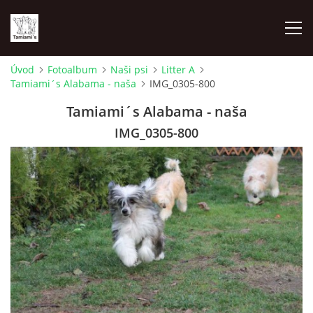
Úvod
Fotoalbum
Naši psi
Litter A
Tamiami´s Alabama - naša
IMG_0305-800
ÚVOD
Tamiami´s Alabama - naša
MAPA MIEN
IMG_0305-800
VRHY
NAŠI ŠAMPIÓNI
VÝSTAVY
FOTOALBUM