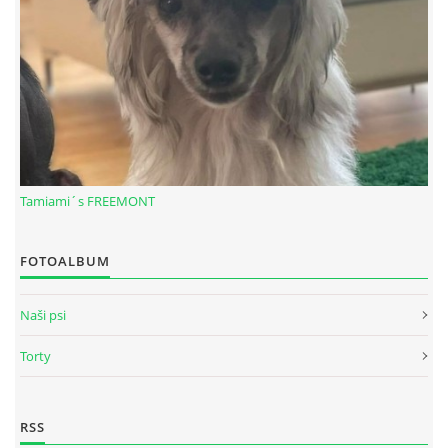
Tamiami´s FREEMONT
FOTOALBUM
© 2026 eStránky.sk
|
RSS
Naši psi
Torty
RSS