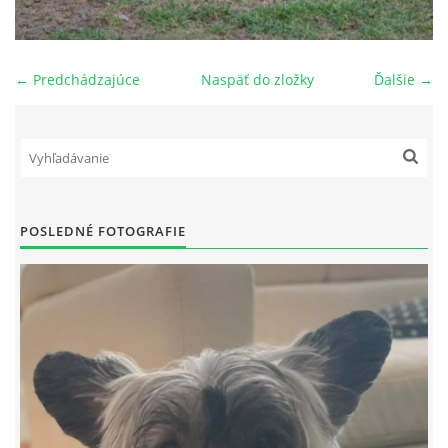
NAŠI PSI
← Predchádzajúce
Naspäť do zložky
Ďalšie →
ODKAZY
Z TEÓRIE
VIDEÁ
POSLEDNÉ FOTOGRAFIE
TORTY
MOJA TVORBA
KONTAKT