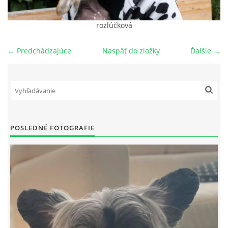
NAŠI PSI
rozlúčková
← Predchádzajúce
Naspäť do zložky
Ďalšie →
ODKAZY
Z TEÓRIE
VIDEÁ
POSLEDNÉ FOTOGRAFIE
TORTY
MOJA TVORBA
KONTAKT