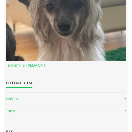
Tamiami´s FREEMONT
© 2026 eStránky.sk
|
RSS
FOTOALBUM
Naši psi
Torty
RSS