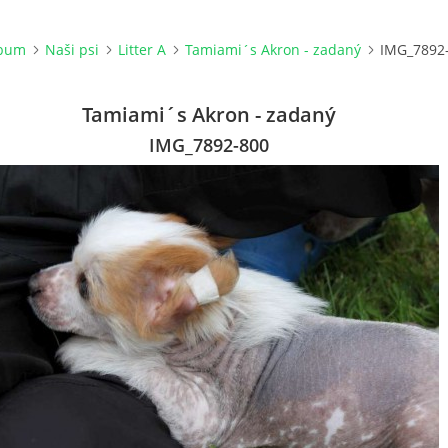
lbum
Naši psi
Litter A
Tamiami´s Akron - zadaný
IMG_7892
Tamiami´s Akron - zadaný
IMG_7892-800