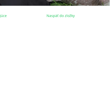
júce
Naspäť do zložky