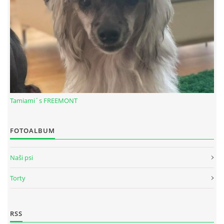
Tamiami´s FREEMONT
FOTOALBUM
© 2026 eStránky.sk
|
RSS
Naši psi
Torty
RSS