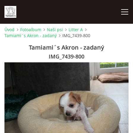
Úvod
Fotoalbum
Naši psi
Litter A
Tamiami´s Akron - zadaný
IMG_7439-800
ÚVOD
Tamiami´s Akron - zadaný
MAPA MIEN
IMG_7439-800
VRHY
NAŠI ŠAMPIÓNI
VÝSTAVY
FOTOALBUM