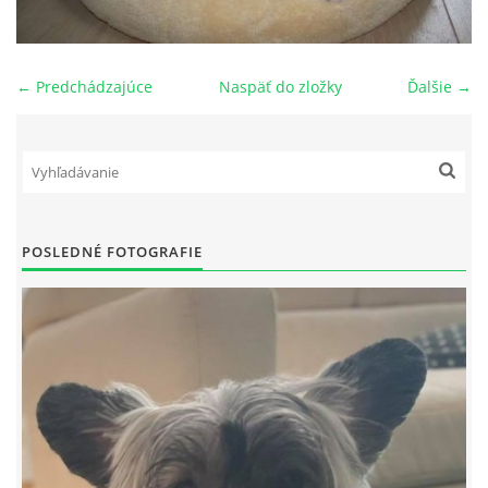
NAŠI PSI
← Predchádzajúce
Naspäť do zložky
Ďalšie →
ODKAZY
Z TEÓRIE
VIDEÁ
POSLEDNÉ FOTOGRAFIE
TORTY
MOJA TVORBA
KONTAKT