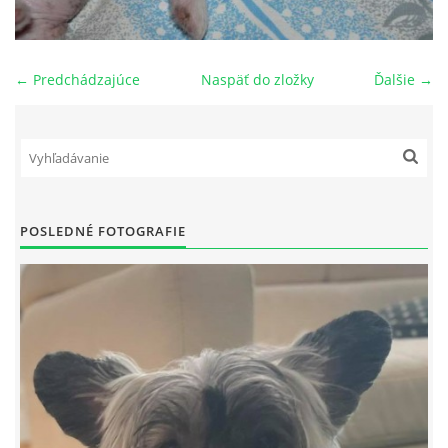
NAŠI PSI
← Predchádzajúce
Naspäť do zložky
Ďalšie →
ODKAZY
Z TEÓRIE
VIDEÁ
POSLEDNÉ FOTOGRAFIE
TORTY
MOJA TVORBA
KONTAKT