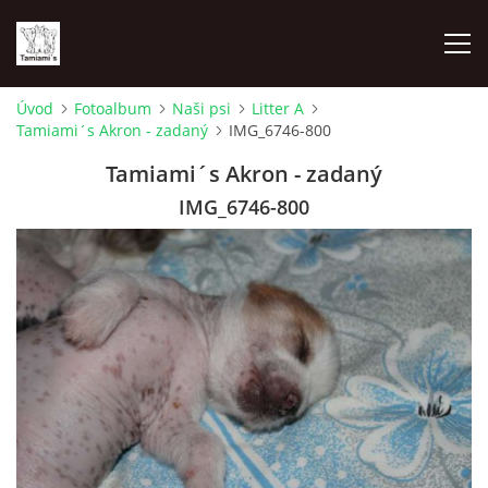
Úvod
Fotoalbum
Naši psi
Litter A
Tamiami´s Akron - zadaný
IMG_6746-800
ÚVOD
Tamiami´s Akron - zadaný
MAPA MIEN
IMG_6746-800
VRHY
NAŠI ŠAMPIÓNI
VÝSTAVY
FOTOALBUM