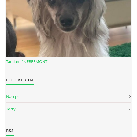
Tamiami´s FREEMONT
FOTOALBUM
© 2026 eStránky.sk
|
RSS
Naši psi
Torty
RSS