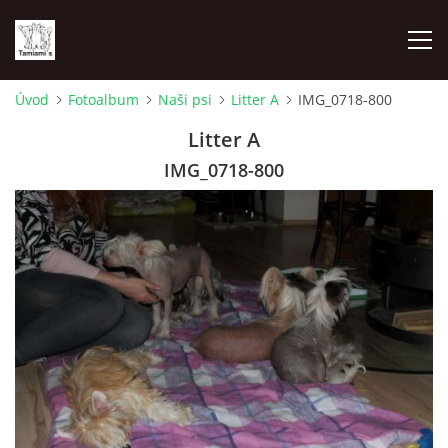
Úvod
Fotoalbum
Naši psi
Litter A
IMG_0718-800
ÚVOD
Litter A
IMG_0718-800
MAPA MIEN
VRHY
NAŠI ŠAMPIÓNI
VÝSTAVY
FOTOALBUM