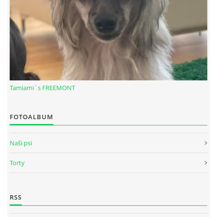
Tamiami´s FREEMONT
FOTOALBUM
© 2026 eStránky.sk
|
RSS
Naši psi
Torty
RSS