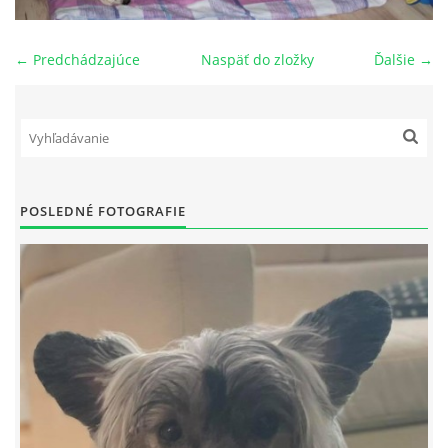
NAŠI PSI
← Predchádzajúce
Naspäť do zložky
Ďalšie →
ODKAZY
Z TEÓRIE
POSLEDNÉ FOTOGRAFIE
VIDEÁ
TORTY
MOJA TVORBA
KONTAKT