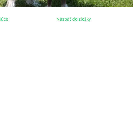
júce
Naspäť do zložky