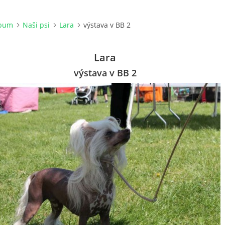
lbum
Naši psi
Lara
výstava v BB 2
Lara
výstava v BB 2