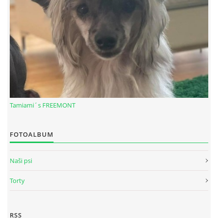
Tamiami´s FREEMONT
© 2026 eStránky.sk
|
RSS
FOTOALBUM
Naši psi
Torty
RSS