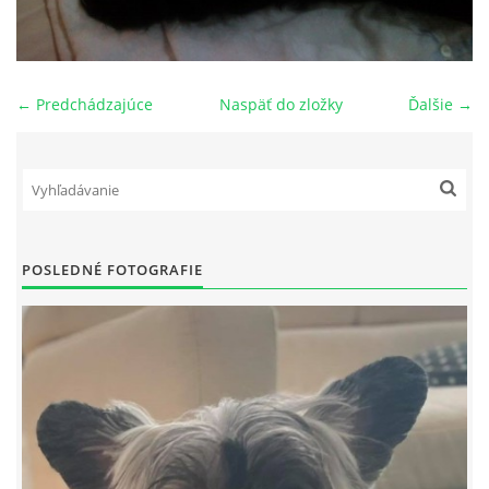
NAŠI PSI
← Predchádzajúce
Naspäť do zložky
Ďalšie →
ODKAZY
Z TEÓRIE
VIDEÁ
POSLEDNÉ FOTOGRAFIE
TORTY
MOJA TVORBA
KONTAKT