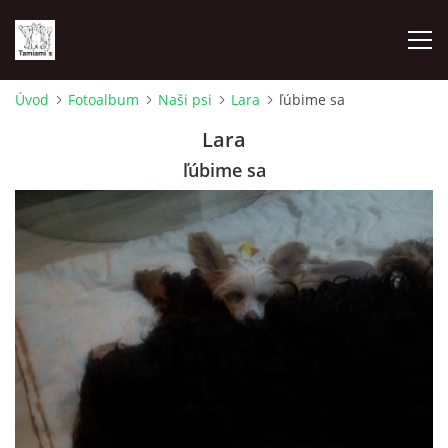
Úvod
Fotoalbum
Naši psi
Lara
ľúbime sa
ÚVOD
Lara
ľúbime sa
MAPA MIEN
VRHY
NAŠI ŠAMPIÓNI
VÝSTAVY
FOTOALBUM