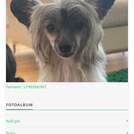
© 2026 eStránky.sk
|
RSS
Tamiami´s FREEMONT
FOTOALBUM
Naši psi
Torty