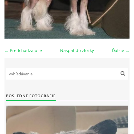
NAŠI PSI
ODKAZY
Z TEÓRIE
← Predchádzajúce
Naspäť do zložky
Ďalšie →
VIDEÁ
TORTY
POSLEDNÉ FOTOGRAFIE
MOJA TVORBA
KONTAKT