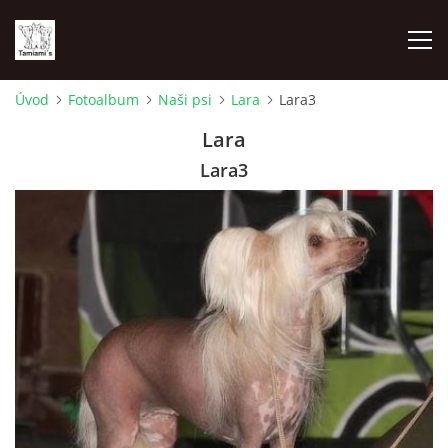
Úvod
Fotoalbum
Naši psi
Lara
Lara3
ÚVOD
Lara
Lara3
MAPA MIEN
VRHY
NAŠI ŠAMPIÓNI
VÝSTAVY
FOTOALBUM