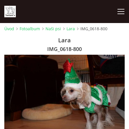
Úvod
Fotoalbum
Naši psi
Lara
IMG_0618-800
ÚVOD
Lara
IMG_0618-800
MAPA MIEN
VRHY
NAŠI ŠAMPIÓNI
VÝSTAVY
FOTOALBUM