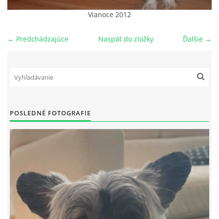
Vianoce 2012
NAŠI PSI
← Predchádzajúce
Naspäť do zložky
Ďalšie →
ODKAZY
Z TEÓRIE
VIDEÁ
POSLEDNÉ FOTOGRAFIE
TORTY
MOJA TVORBA
KONTAKT