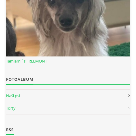
Tamiami´s FREEMONT
FOTOALBUM
© 2026 eStránky.sk
|
RSS
Naši psi
Torty
RSS