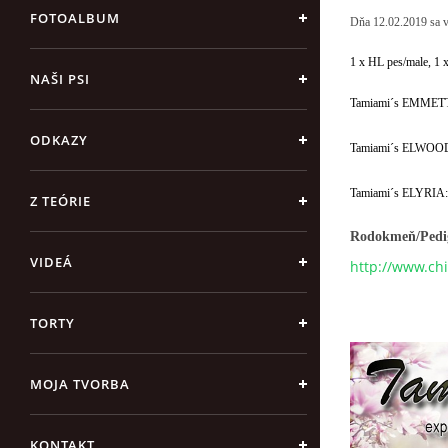
FOTOALBUM
Dňa 12.02.2019 sa v 
1 x HL pes/male, 1 
NAŠI PSI
Tamiami´s EMMET
ODKAZY
Tamiami´s ELWOO
Tamiami´s ELYRIA
Z TEÓRIE
Rodokmeň/Pedi
VIDEÁ
http://www.ch
TORTY
MOJA TVORBA
KONTAKT