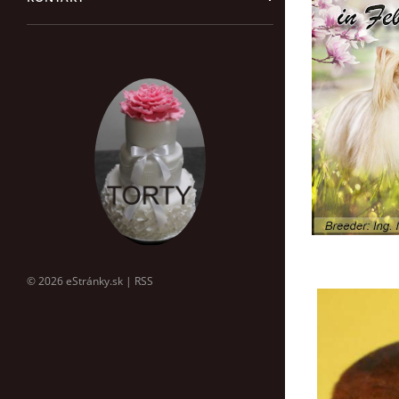
© 2026 eStránky.sk
|
RSS