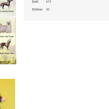
Deň:
673
Online:
30