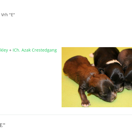
Vrh "E"
kley
+
ICh. Azak Crestedgang
"E"