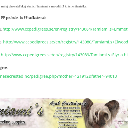
našej chovateľskej stanici Tamiami´s narodili 3 krásne šteniatka:
x PP pes/male, 1x PP sučka/female
http://www.ccpedigrees.se/en/registry/143084/Tamiami.s+Emmet
T:
http://www.ccpedigrees.se/en/registry/143086/Tamiami.s+Elwoo
D:
http://www.ccpedigrees.se/en/registry/143089/Tamiami.s+Elyria.h
:
gree
:
inesecrested.no/pedigree.php?mother=121912&father=94013