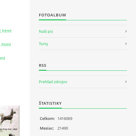
FOTOALBUM
t.html
Naši psi
Torty
d.html
tml
RSS
Prehľad zdrojov
ŠTATISTIKY
Celkom:
1416069
Mesiac:
21490