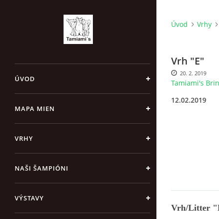
Úvod
Vrhy
Vrh "E"
20. 2. 2019
ÚVOD
Tamiami's Brin
12.02.2019
MAPA MIEN
VRHY
NAŠI ŠAMPIÓNI
VÝSTAVY
Vrh/Litter 