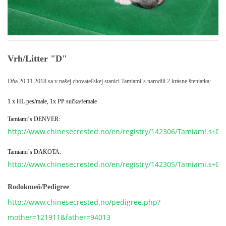
NAŠI PSI
ODKAZY
Vrh/Litter "D"
Z TEÓRIE
Dňa 20.11.2018 sa v našej chovateľskej stanici Tamiami´s narodili 2 krásne šteniatka:
1 x HL pes/male, 1x PP sučka/female
VIDEÁ
Tamiami´s DENVER:
http://www.chinesecrested.no/en/registry/142306/Tamiami.s+De
TORTY
Tamiami´s DAKOTA:
http://www.chinesecrested.no/en/registry/142305/Tamiami.s+Da
MOJA TVORBA
Rodokmeň/Pedigree
:
http://www.chinesecrested.no/pedigree.php?
KONTAKT
mother=121911&father=94013