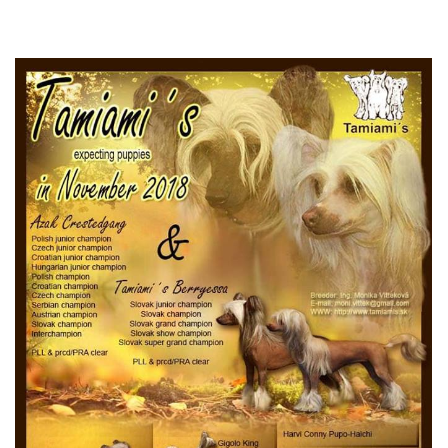
© 2026 eStránky.sk
|
RSS